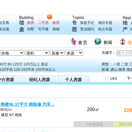
业宝典
新房
二手房
租房
探盘手记
项目专题
策法规
别墅
写字楼
商铺
置业顾问
热点专题
关键字：
90万
90-120万
120万以上
面议
房型：
一室
二室
-120平米
120-150平米
150平米以上
区域:
虞山
梅李
海
1/63
中介房源
经纪人房源
个人房源
 阁楼96.37平方 精装修 汽车...
200㎡
22
00元/㎡
楼层 6/7 精装
1年前信息
2024-0