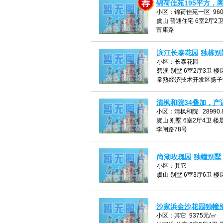
锦荷佳苑195平方，阁楼
小区：锦荷佳苑一区 960
虞山 普通住宅 6室2厅2卫 
富康路
滨江长泰花园 独栋别
小区：长泰花园
碧溪 别墅 6室2厅3卫 楼层
常熟经济技术开发区扬子
清枫和院34叠加，产证
小区：清枫和院 28990.
虞山 别墅 6室2厅4卫 楼层
李闸路78号
尚湖玫瑰园 独幢别墅
小区：其它
虞山 别墅 6室3厅6卫 楼层
沙家浜金沙花园独幢
小区：其它 9375元/㎡