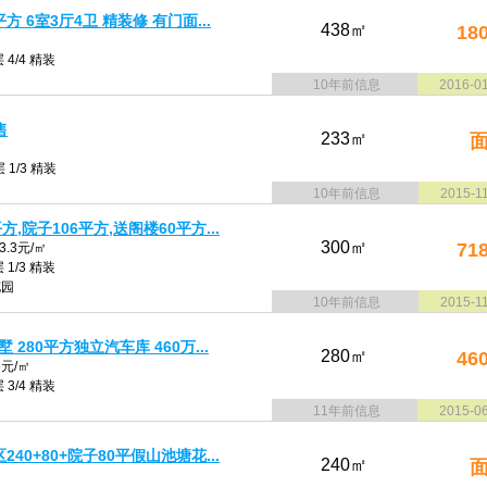
方 6室3厅4卫 精装修 有门面...
438㎡
18
 4/4 精装
10年前信息
2016-0
售
233㎡
 1/3 精装
10年前信息
2015-1
,院子106平方,送阁楼60平方...
300㎡
71
.3元/㎡
 1/3 精装
花园
10年前信息
2015-1
 280平方独立汽车库 460万...
280㎡
46
6元/㎡
 3/4 精装
11年前信息
2015-0
40+80+院子80平假山池塘花...
240㎡