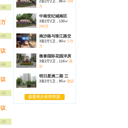
2室2厅2卫，96㎡
208
万
7-28
中南世纪城南区
3室2厅2卫，130㎡
0万
265万
南沙路与珠江路交
5-26
3室2厅1卫，90㎡
170
万
面议
衡泰国际花园洋房
3室2厅2卫，116㎡
面
3-06
议
明日星洲二期 三
面议
3室2厅1卫，95㎡
面议
1-15
面议
1-15