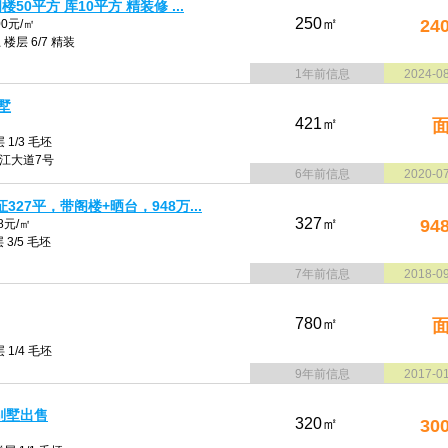
50平方 库10平方 精装修 ...
250㎡
24
0元/㎡
楼层 6/7 精装
1年前信息
2024-0
墅
421㎡
 1/3 毛坯
江大道7号
6年前信息
2020-0
327平，带阁楼+晒台，948万...
327㎡
94
8元/㎡
 3/5 毛坯
7年前信息
2018-0
780㎡
 1/4 毛坯
9年前信息
2017-0
别墅出售
320㎡
30