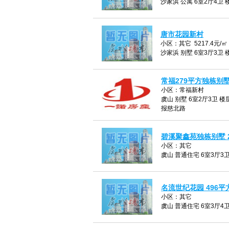
沙家浜 公寓 6室2厅4卫 楼
唐市花园新村
小区：其它 5217.4元/㎡
沙家浜 别墅 6室3厅3卫 楼
常福279平方独栋别
小区：常福新村
虞山 别墅 6室2厅3卫 楼层
报慈北路
碧溪聚鑫苑独栋别墅 26
小区：其它
虞山 普通住宅 6室3厅3卫 
名流世纪花园 496平方
小区：其它
虞山 普通住宅 6室3厅4卫 