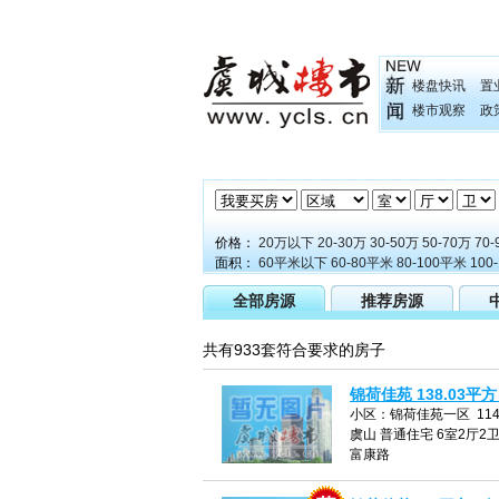
楼盘快讯
置
楼市观察
政
价格：
20万以下
20-30万
30-50万
50-70万
70-
面积：
60平米以下
60-80平米
80-100平米
100
全部房源
推荐房源
共有933套符合要求的房子
锦荷佳苑 138.03平方
小区：锦荷佳苑一区 114
虞山 普通住宅 6室2厅2卫 
富康路