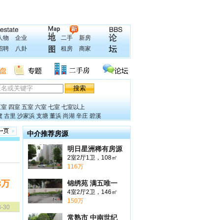
人物
企业
二手
新房
招聘
八卦
租房
商家
三室
四室
五室
六室
七室
七室以上
虞
古里
沙家浜
支塘
董浜
尚湖
辛庄
碧溪
中介推荐房源
明日星洲稀有房源
2室2厅1卫，108㎡
116万
8万
锦绣苑 满五唯一
4室2厅2卫，146㎡
150万
8-30
常熟市 中南世纪