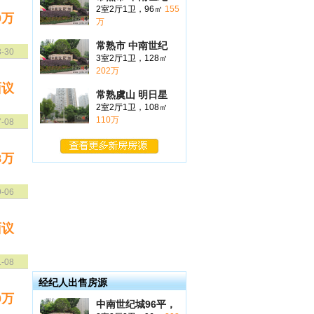
2室2厅1卫，96㎡
155
0万
万
常熟市 中南世纪
8-30
3室2厅1卫，128㎡
202万
面议
常熟虞山 明日星
2室2厅1卫，108㎡
110万
7-08
8万
9-06
面议
1-08
经纪人出售房源
0万
中南世纪城96平，