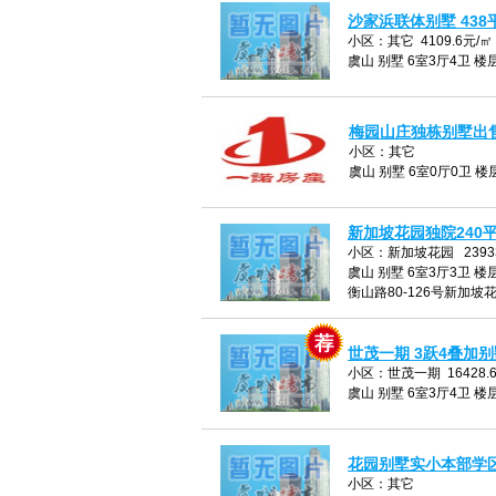
沙家浜联体别墅 438平
小区：其它 4109.6元/㎡
虞山 别墅 6室3厅4卫 楼层
梅园山庄独栋别墅出
小区：其它
虞山 别墅 6室0厅0卫 楼层
新加坡花园独院240平方
小区：新加坡花园 23933
虞山 别墅 6室3厅3卫 楼层
衡山路80-126号新加坡
世茂一期 3跃4叠加别墅
小区：世茂一期 16428.
虞山 别墅 6室3厅4卫 楼层
花园别墅实小本部学区2
小区：其它