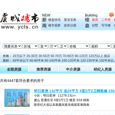
楼盘快讯
置业宝典
新房
二手房
楼市观察
政策法规
别墅
写字楼
价格：
20万以下
20-30万
30-50万
50-70万
70-90万
90-120万
120万以上
面议
面积：
60平米以下
60-80平米
80-100平米
100-120平米
120-150平米
150平米以
全部房源
推荐房源
中介房源
经纪人房源
共有4447套符合要求的房子
明日星洲 132平方 送25平方 4室2厅2卫精装修 150.
小区：明日星洲 11278.2元/㎡
虞山 普通住宅 4室2厅2卫 楼层 3/18 精装
新世纪大道以东新颜东路东南面富泰路南