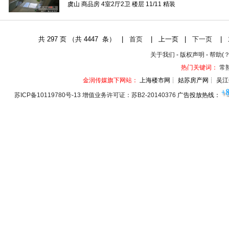
虞山 商品房 4室2厅2卫 楼层 11/11 精装
共
297
页 （共
4447
条） |
首页
|
上一页
|
下一页
|
关于我们
-
版权声明
-
帮助(？
热门关键词：
常
金润传媒旗下网站：
上海楼市网┊ 姑苏房产网┊ 吴江
苏ICP备10119780号-13 增值业务许可证：苏B2-20140376
广告投放热线：