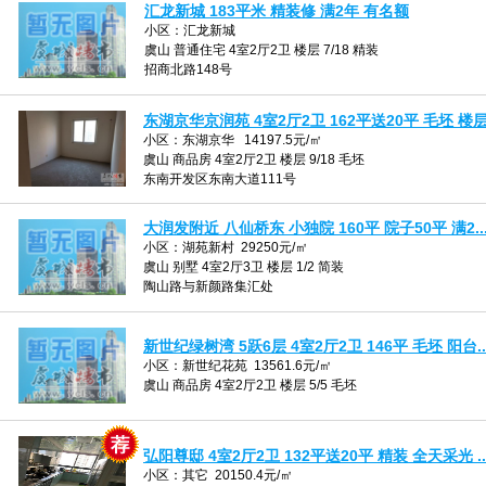
汇龙新城 183平米 精装修 满2年 有名额
小区：汇龙新城
虞山 普通住宅 4室2厅2卫 楼层 7/18 精装
招商北路148号
东湖京华京润苑 4室2厅2卫 162平送20平 毛坯 楼层.
小区：东湖京华 14197.5元/㎡
虞山 商品房 4室2厅2卫 楼层 9/18 毛坯
东南开发区东南大道111号
大润发附近 八仙桥东 小独院 160平 院子50平 满2..
小区：湖苑新村 29250元/㎡
虞山 别墅 4室2厅3卫 楼层 1/2 简装
陶山路与新颜路集汇处
新世纪绿树湾 5跃6层 4室2厅2卫 146平 毛坯 阳台..
小区：新世纪花苑 13561.6元/㎡
虞山 商品房 4室2厅2卫 楼层 5/5 毛坯
弘阳尊邸 4室2厅2卫 132平送20平 精装 全天采光 ..
小区：其它 20150.4元/㎡