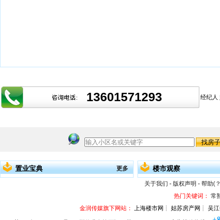
13601571293
经纪人
置业宝典
楼市观察
更多
关于我们
-
版权声明
-
帮助(？
热门关键词：
常
金润传媒旗下网站：
上海楼市网┊ 姑苏房产网┊ 吴江