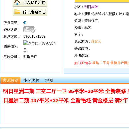
小区：
明日星洲
地址：新世纪大道以东新颜东路东
类型：
普通住宅
服务等级：
装修：精装
资格认证：
车库：
联系方式：
13601571293
信息来源：
经纪人
腾讯QQ：
基础设施：
其他设施：
所属公司：
明珠房产
热门关键字:
常熟二手房
|
常熟房产网
|
房源总览
小区照片
地图
明日星洲二期 三室二厅一卫 95平米+20平米 全新装修 满2
日星洲二期 137平米+32平米 全新毛坯 黄金楼层 满2年 280