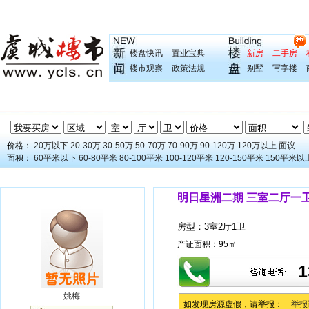
楼盘快讯
置业宝典
新房
二手房
楼市观察
政策法规
别墅
写字楼
价格：
20万以下
20-30万
30-50万
50-70万
70-90万
90-120万
120万以上
面议
面积：
60平米以下
60-80平米
80-100平米
100-120平米
120-150平米
150平米以
明日星洲二期 三室二厅一卫 
房型：
3室2厅1卫
产证面积：
95㎡
1
姚梅
如发现房源虚假，请举报：
举报