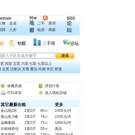
人物
企业
二手
新房
招聘
八卦
租房
商家
三室
四室
五室
六室
七室
七室以上
虞
古里
沙家浜
支塘
董浜
尚湖
辛庄
碧溪
收藏房源
房贷计算
打印本页
进入我的店铺
其它最新出租
更多
金山苑2区
2室2厅
80㎡
2400元/月
香山苑 5楼
2室2厅
78㎡
2200元/月
金枫家园
2室2厅
75㎡
1800元/月
出租锦荷佳
1室0厅
50㎡
面议
青龙新村
3室2厅
130㎡
25000元/月