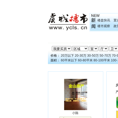
楼盘快讯
置
楼市观察
政
价格：
20万以下
20-30万
30-50万
50-70万
70-
面积：
60平米以下
60-80平米
80-100平米
100
小陈