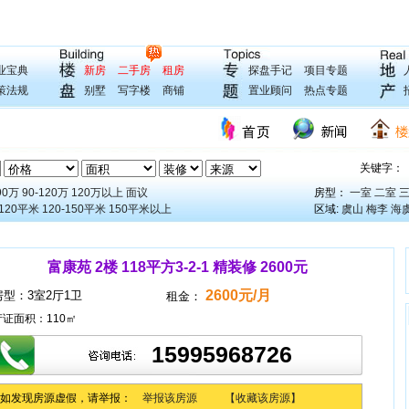
业宝典
新房
二手房
租房
探盘手记
项目专题
策法规
别墅
写字楼
商铺
置业顾问
热点专题
90万
90-120万
120万以上
面议
房型：
一室
二室
-120平米
120-150平米
150平米以上
区域:
虞山
梅李
海
富康苑 2楼 118平方3-2-1 精装修 2600元
2600元/月
房型：
3室2厅1卫
租金：
产证面积：
110㎡
15995968726
如发现房源虚假，请举报：
举报该房源
【收藏该房源】