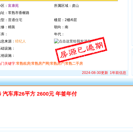
小区：
富康苑
所属区域：
虞山
地址：常熟市香榭路
类型：
普通住宅
楼层：2楼/6层
装修：精装
朝向：南
车库：
年代：
信息来源：
经纪人
基础设施：
其他设施：
热门关键字:
常熟租房
|
常熟房产网
|
常熟房产
|
常熟二手房
2024-08-30更新 1年前信息
装修 汽车库26平方 2600元 年签年付