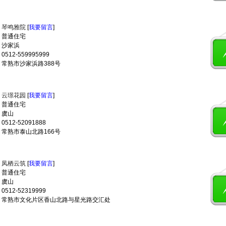
：
琴鸣雅院
[
我要留言
]
 普通住宅
 沙家浜
512-559995999
 常熟市沙家浜路388号
：
云璟花园
[
我要留言
]
 普通住宅
 虞山
512-52091888
 常熟市泰山北路166号
：
凤栖云筑
[
我要留言
]
 普通住宅
 虞山
512-52319999
 常熟市文化片区香山北路与星光路交汇处