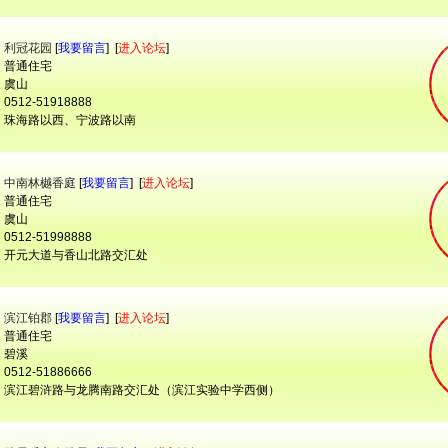
：
利冠花园
[
我要留言
] [
进入论坛
]
 普通住宅
 虞山
512-51918888
 珠海路以西、宁波路以南
：
中南林樾香庭
[
我要留言
] [
进入论坛
]
 普通住宅
 虞山
512-51998888
 开元大道与香山北路交汇处
：
滨江铂郡
[
我要留言
] [
进入论坛
]
 普通住宅
 碧溪
512-51886666
 滨江碧浒路与龙腾南路交汇处（滨江实验中学西侧）