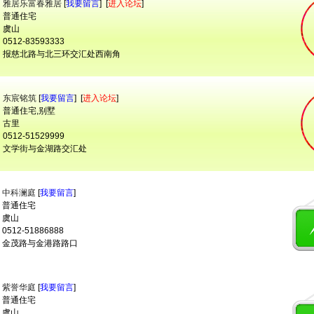
：
雅居乐富春雅居
[
我要留言
] [
进入论坛
]
 普通住宅
 虞山
512-83593333
 报慈北路与北三环交汇处西南角
：
东宸铭筑
[
我要留言
] [
进入论坛
]
 普通住宅,别墅
 古里
512-51529999
 文学街与金湖路交汇处
：
中科澜庭
[
我要留言
]
 普通住宅
 虞山
512-51886888
 金茂路与金港路路口
：
紫誉华庭
[
我要留言
]
 普通住宅
 虞山