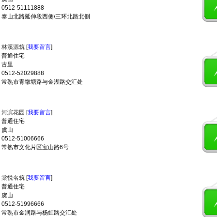
512-51111888
 泰山北路延伸段西侧/三环北路北侧
：
林溪源筑
[
我要留言
]
 普通住宅
 古里
512-52029888
 常熟市青墩塘路与金湖路交汇处
：
河滨花园
[
我要留言
]
 普通住宅
 虞山
512-51006666
 常熟市文化片区宝山路6号
：
棠悦名筑
[
我要留言
]
 普通住宅
 虞山
512-51996666
 常熟市金润路与杨虹路交汇处