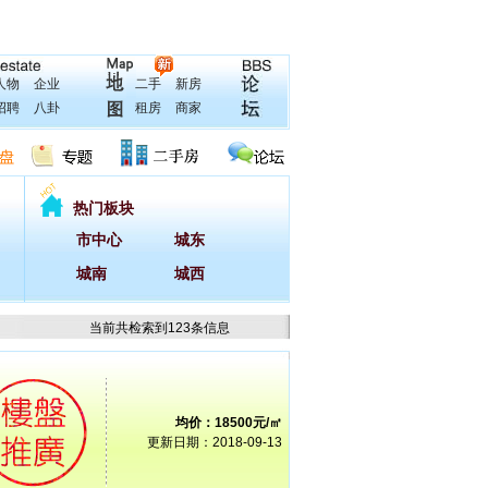
人物
企业
二手
新房
招聘
八卦
租房
商家
热门板块
市中心
城东
城南
城西
当前
共检索到
123
条信息
均价：18500元/㎡
更新日期：2018-09-13