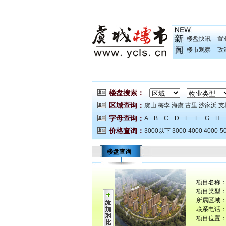
楼盘快讯
置
楼市观察
政
楼盘搜索：
区域查询：
虞山
梅李
海虞
古里
沙家浜
支
字母查询：
A
B
C
D
E
F
G
H
价格查询：
3000以下
3000-4000
4000-5
楼盘查询
项目名称
项目类型：
所属区域：
联系电话： 0
项目位置：