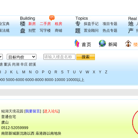
业宝典
新房
二手房
租房
探盘手记
项目专题
策法规
别墅
写字楼
商铺
置业顾问
热点专题
塘
董浜
尚湖
辛庄
碧溪
I
J
K
L
M
N
O
P
Q
R
S
T
U
V
W
X
Y
Z
000
5000-6000
6000-8000
8000-10000
10000以上
：
鲲湖天境花园
[
我要留言
] [
进入论坛
]
 普通住宅
 虞山
512-52059999
 南部新城新沈路以西 庙港路以南地块