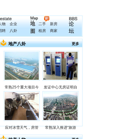
人物
企业
二手
新房
招聘
八卦
租房
商家
地产八卦
更多
常熟25个重大项目今
发证中心无房证明自
应对冰雪天气，房管
常熟深入推进“旅游