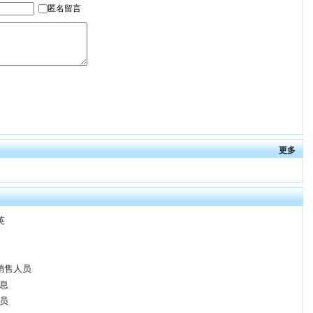
更多
英
销售人员
息
员